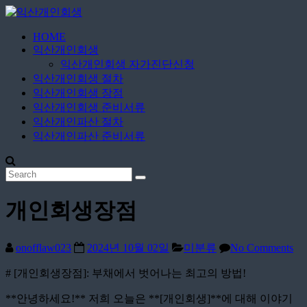
Skip
to
content
HOME
익
익산개인회생
산
익산개인회생 자가진단신청
개
익산개인회생 절차
인
익산개인회생 장점
익산개인회생 준비서류
회
익산개인파산 절차
생
익산개인파산 준비서류
365
일
24
시
개인회생장점
간
onofflaw023
2024년 10월 02일
미분류
No Comments
# [개인회생장점]: 부채에서 벗어나는 최고의 방법!
**안녕하세요!** 저희 오늘은 **[개인회생]**에 대해 이야기