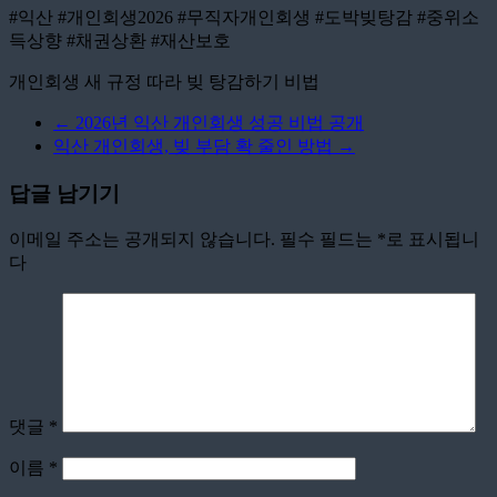
#익산 #개인회생2026 #무직자개인회생 #도박빚탕감 #중위소
득상향 #채권상환 #재산보호
개인회생 새 규정 따라 빚 탕감하기 비법
←
2026년 익산 개인회생 성공 비법 공개
익산 개인회생, 빚 부담 확 줄인 방법
→
답글 남기기
이메일 주소는 공개되지 않습니다.
필수 필드는
*
로 표시됩니
다
댓글
*
이름
*