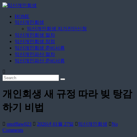
Skip
to
content
HOME
익
익산개인회생
산
익산개인회생 자가진단신청
개
익산개인회생 절차
인
익산개인회생 장점
익산개인회생 준비서류
회
익산개인파산 절차
생
익산개인파산 준비서류
365
일
24
시
개인회생 새 규정 따라 빚 탕감
간
하기 비법
onofflaw023
2026년 01월 27일
익산개인회생
No
Comments