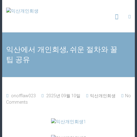
Skip
익
to
content
산
개
익산에서 개인회생, 쉬운 절차와 꿀
인
팁 공유
회
생
365
onofflaw023
2025년 09월 10일
익산개인회생
No
일
Comments
24
시
간