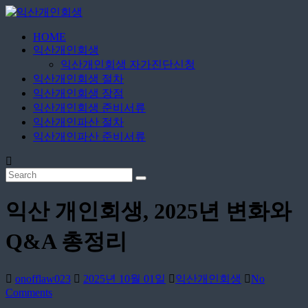
Skip
to
content
HOME
익
익산개인회생
산
익산개인회생 자가진단신청
개
익산개인회생 절차
인
익산개인회생 장점
익산개인회생 준비서류
회
익산개인파산 절차
생
익산개인파산 준비서류
365
일
24
시
익산 개인회생, 2025년 변화와
간
Q&A 총정리
onofflaw023
2025년 10월 01일
익산개인회생
No
Comments